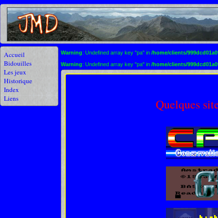
Warning
: Undefined array key "pa" in
/home/clients/999dcd01a
Accueil
Bidouilles
Warning
: Undefined array key "pa" in
/home/clients/999dcd01a
Les jeux
Historique
Index
Liens
Quelques site