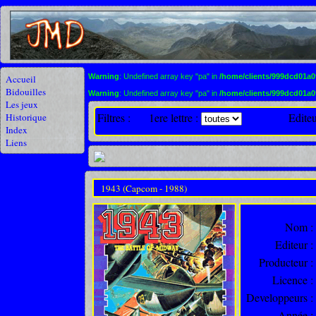
Warning
: Undefined array key "pa" in
/home/clients/999dcd01a
Accueil
Bidouilles
Warning
: Undefined array key "pa" in
/home/clients/999dcd01a
Les jeux
Filtres :
1ere lettre :
Editeu
Historique
Index
Liens
1943 (Capcom - 1988)
Nom :
Editeur :
Producteur :
Licence :
Developpeurs :
Année :